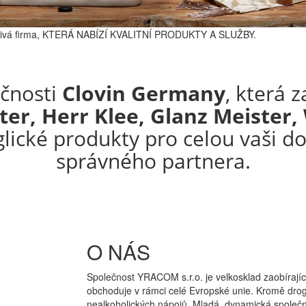
ivá
firma, KTERÁ NABÍZÍ KVALITNÍ PRODUKTY A SLUŽBY.
ečnosti
Clovin Germany
, která 
r, Herr Klee, Glanz Meister,
glické produkty pro celou vaši do
správného partnera.
O NÁS
Společnost YRACOM s.r.o. je velkosklad zaobírajíc
obchoduje v rámci celé Evropské unie. Kromě droger
nealkoholických nápojů. Mladá, dynamická společn