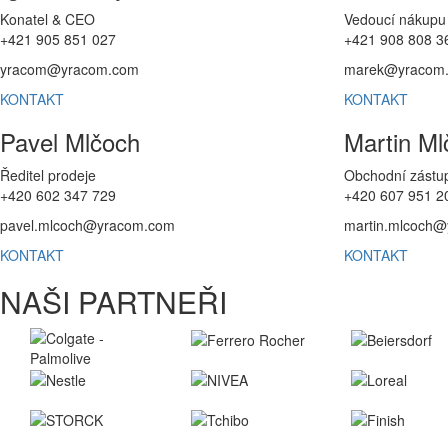
Konatel & CEO
Vedoucí nákupu
+421 905 851 027
+421 908 808 3
yracom@yracom.com
marek@yracom
KONTAKT
KONTAKT
Pavel Mlčoch
Martin Ml
Ředitel prodeje
Obchodní zástu
+420 602 347 729
+420 607 951 2
pavel.mlcoch@yracom.com
martin.mlcoch
KONTAKT
KONTAKT
NAŠI PARTNEŘI