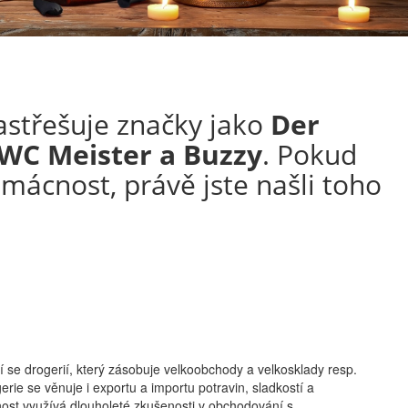
zastřešuje značky jako
Der
 WC Meister a Buzzy
. Pokud
mácnost, právě jste našli toho
í se drogerií, který zásobuje velkoobchody a velkosklady resp.
ie se věnuje i exportu a importu potravin, sladkostí a
ost využívá dlouholeté zkušenosti v obchodování s