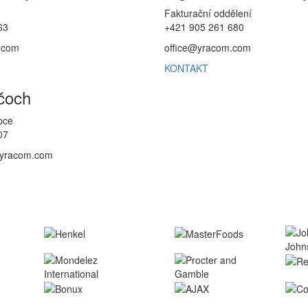
Fakturační oddělení
63
+421 905 261 680
.com
office@yracom.com
KONTAKT
čoch
pce
07
@yracom.com